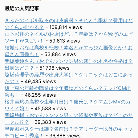
最近の人気記事
まぶたのイボを取るのは皮膚科？それとも眼科？費用はど
のくらい掛かる？
- 109,814 views
山下彩佳のネイルのお店はどこ？年齢は？から騒ぎのエピ
ソードがスゴい！
- 59,613 views
結城りおなは高校を転校！本名とかすっぴん画像とか！お
母さん画像も！
- 53,884 views
豊嶋葉純さん（おでんツンツン男の嫁）の本名や性格は？
出身はどこ？
- 51,798 views
脇坂英理子の経歴や出身大学は？クリニックはどこにあっ
たの？
- 49,435 views
坂上恵の年齢や職業は？年収はどのくらい？テレビCM出
演も！
- 46,255 views
桜井美悠の高校や生年月日は？彼氏は？クマムシMVのカ
ワイイ娘！
- 45,583 views
豊嶋悠輔（おでんツンツン男）の経歴や家族は？どこのサ
ークルＫ？
- 39,383 views
早慶戦ポスターは誰？名前は？チアリーダー以外のキャッ
チコピーも秀逸！
- 36,888 views