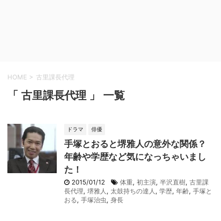
HOME
>
古里課長代理
「 古里課長代理 」 一覧
ドラマ
俳優
手塚とおると堺雅人の意外な関係？
年齢や学歴など気になっちゃいまし
た！
2015/01/12
体重
,
初主演
,
半沢直樹
,
古里課
長代理
,
堺雅人
,
太鼓持ちの達人
,
学歴
,
年齢
,
手塚と
おる
,
手塚治虫
,
身長