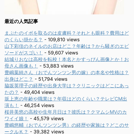
最近の人気記事
まぶたのイボを取るのは皮膚科？それとも眼科？費用はど
のくらい掛かる？
- 109,810 views
山下彩佳のネイルのお店はどこ？年齢は？から騒ぎのエピ
ソードがスゴい！
- 59,607 views
結城りおなは高校を転校！本名とかすっぴん画像とか！お
母さん画像も！
- 53,883 views
豊嶋葉純さん（おでんツンツン男の嫁）の本名や性格は？
出身はどこ？
- 51,794 views
脇坂英理子の経歴や出身大学は？クリニックはどこにあっ
たの？
- 49,404 views
坂上恵の年齢や職業は？年収はどのくらい？テレビCM出
演も！
- 46,254 views
桜井美悠の高校や生年月日は？彼氏は？クマムシMVのカ
ワイイ娘！
- 45,579 views
豊嶋悠輔（おでんツンツン男）の経歴や家族は？どこのサ
ークルＫ？
- 39,382 views