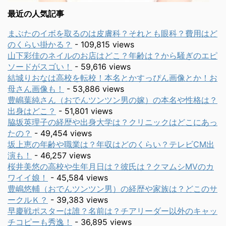
最近の人気記事
まぶたのイボを取るのは皮膚科？それとも眼科？費用はど
のくらい掛かる？
- 109,815 views
山下彩佳のネイルのお店はどこ？年齢は？から騒ぎのエピ
ソードがスゴい！
- 59,616 views
結城りおなは高校を転校！本名とかすっぴん画像とか！お
母さん画像も！
- 53,886 views
豊嶋葉純さん（おでんツンツン男の嫁）の本名や性格は？
出身はどこ？
- 51,801 views
脇坂英理子の経歴や出身大学は？クリニックはどこにあっ
たの？
- 49,454 views
坂上恵の年齢や職業は？年収はどのくらい？テレビCM出
演も！
- 46,257 views
桜井美悠の高校や生年月日は？彼氏は？クマムシMVのカ
ワイイ娘！
- 45,584 views
豊嶋悠輔（おでんツンツン男）の経歴や家族は？どこのサ
ークルＫ？
- 39,383 views
早慶戦ポスターは誰？名前は？チアリーダー以外のキャッ
チコピーも秀逸！
- 36,895 views