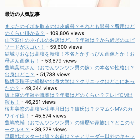
最近の人気記事
まぶたのイボを取るのは皮膚科？それとも眼科？費用はど
のくらい掛かる？
- 109,806 views
山下彩佳のネイルのお店はどこ？年齢は？から騒ぎのエピ
ソードがスゴい！
- 59,600 views
結城りおなは高校を転校！本名とかすっぴん画像とか！お
母さん画像も！
- 53,879 views
豊嶋葉純さん（おでんツンツン男の嫁）の本名や性格は？
出身はどこ？
- 51,788 views
脇坂英理子の経歴や出身大学は？クリニックはどこにあっ
たの？
- 49,344 views
坂上恵の年齢や職業は？年収はどのくらい？テレビCM出
演も！
- 46,251 views
桜井美悠の高校や生年月日は？彼氏は？クマムシMVのカ
ワイイ娘！
- 45,574 views
豊嶋悠輔（おでんツンツン男）の経歴や家族は？どこのサ
ークルＫ？
- 39,378 views
早慶戦ポスターは誰？名前は？チアリーダー以外のキャッ