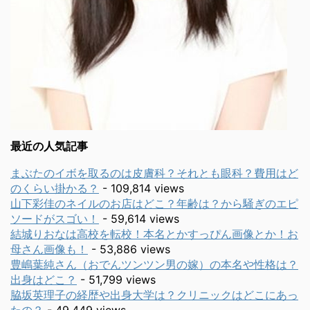
最近の人気記事
まぶたのイボを取るのは皮膚科？それとも眼科？費用はど
のくらい掛かる？
- 109,814 views
山下彩佳のネイルのお店はどこ？年齢は？から騒ぎのエピ
ソードがスゴい！
- 59,614 views
結城りおなは高校を転校！本名とかすっぴん画像とか！お
母さん画像も！
- 53,886 views
豊嶋葉純さん（おでんツンツン男の嫁）の本名や性格は？
出身はどこ？
- 51,799 views
脇坂英理子の経歴や出身大学は？クリニックはどこにあっ