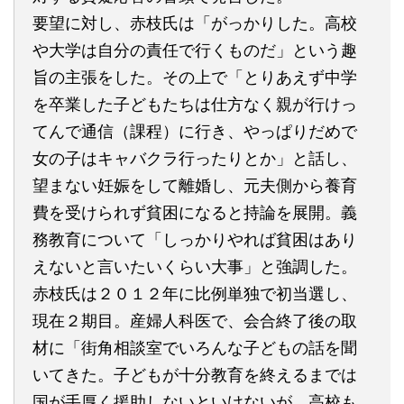
要望に対し、赤枝氏は「がっかりした。高校
や大学は自分の責任で行くものだ」という趣
旨の主張をした。その上で「とりあえず中学
を卒業した子どもたちは仕方なく親が行けっ
てんで通信（課程）に行き、やっぱりだめで
女の子はキャバクラ行ったりとか」と話し、
望まない妊娠をして離婚し、元夫側から養育
費を受けられず貧困になると持論を展開。義
務教育について「しっかりやれば貧困はあり
えないと言いたいくらい大事」と強調した。
赤枝氏は２０１２年に比例単独で初当選し、
現在２期目。産婦人科医で、会合終了後の取
材に「街角相談室でいろんな子どもの話を聞
いてきた。子どもが十分教育を終えるまでは
国が手厚く援助しないといけないが、高校も