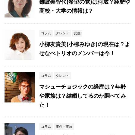
難波美智代(希望の党)は何歳？経歴や
高校・大学の情報は？
コラム
タレント
女優
小柳友貴美(小柳みゆき)の現在は？よ
せなべトリオのメンバーは今！
コラム
タレント
マシューチョジックの経歴は？年齢
や家族は？結婚してるのか調べてみ
た！
コラム
事件・事故