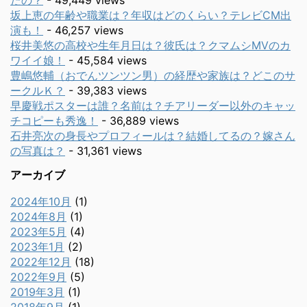
たの？
- 49,449 views
坂上恵の年齢や職業は？年収はどのくらい？テレビCM出
演も！
- 46,257 views
桜井美悠の高校や生年月日は？彼氏は？クマムシMVのカ
ワイイ娘！
- 45,584 views
豊嶋悠輔（おでんツンツン男）の経歴や家族は？どこのサ
ークルＫ？
- 39,383 views
早慶戦ポスターは誰？名前は？チアリーダー以外のキャッ
チコピーも秀逸！
- 36,889 views
石井亮次の身長やプロフィールは？結婚してるの？嫁さん
の写真は？
- 31,361 views
アーカイブ
2024年10月
(1)
2024年8月
(1)
2023年5月
(4)
2023年1月
(2)
2022年12月
(18)
2022年9月
(5)
2019年3月
(1)