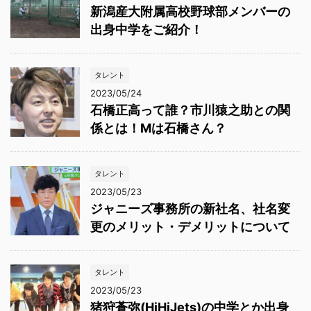
新潟産大附属高校野球部メンバーの
出身中学をご紹介！
タレント
2023/05/24
石橋正高って誰？市川猿之助との関
係とは！Mは石橋さん？
タレント
2023/05/23
ジャニーズ事務所の新社名、社名変
更のメリット・デメリットについて
タレント
2023/05/23
猪狩蒼弥(HiHiJets)の中学とか出身