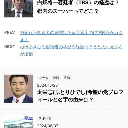
白畑将一容疑者（TBS）の経歴は？
都内のスーパーってどこ？
PREV
吉岡行正容疑者の経歴は？帝京冨士の現役校長が万引
き？
NEXT
杉田あきひろ容疑者の学歴や経歴は？うたのお兄さん
が逮捕！
コラム
地域
政治
2024/10/23
太栄志(ふとりひでし)希望の党プロフ
ィールと名字の由来は？
スポーツ
2024/08/07