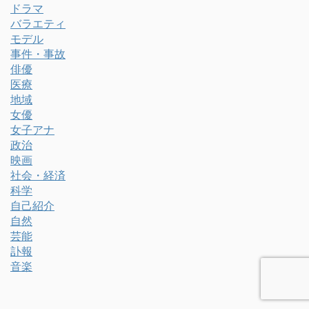
ドラマ
バラエティ
モデル
事件・事故
俳優
医療
地域
女優
女子アナ
政治
映画
社会・経済
科学
自己紹介
自然
芸能
訃報
音楽