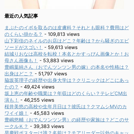
最近の人気記事
まぶたのイボを取るのは皮膚科？それとも眼科？費用はど
のくらい掛かる？
- 109,813 views
山下彩佳のネイルのお店はどこ？年齢は？から騒ぎのエピ
ソードがスゴい！
- 59,613 views
結城りおなは高校を転校！本名とかすっぴん画像とか！お
母さん画像も！
- 53,883 views
豊嶋葉純さん（おでんツンツン男の嫁）の本名や性格は？
出身はどこ？
- 51,797 views
脇坂英理子の経歴や出身大学は？クリニックはどこにあっ
たの？
- 49,424 views
坂上恵の年齢や職業は？年収はどのくらい？テレビCM出
演も！
- 46,255 views
桜井美悠の高校や生年月日は？彼氏は？クマムシMVのカ
ワイイ娘！
- 45,583 views
豊嶋悠輔（おでんツンツン男）の経歴や家族は？どこのサ
ークルＫ？
- 39,383 views
早慶戦ポスターは誰？名前は？チアリーダー以外のキャッ