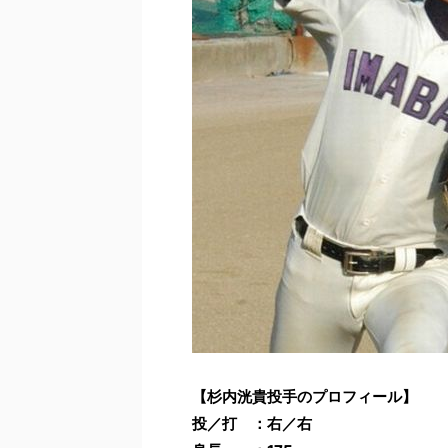
【杉内洸貴投手のプロフィール】
投／打 ：右／右