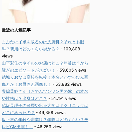
最近の人気記事
まぶたのイボを取るのは皮膚科？それとも眼
科？費用はどのくらい掛かる？
- 109,808
views
山下彩佳のネイルのお店はどこ？年齢は？から
騒ぎのエピソードがスゴい！
- 59,605 views
結城りおなは高校を転校！本名とかすっぴん画
像とか！お母さん画像も！
- 53,882 views
豊嶋葉純さん（おでんツンツン男の嫁）の本名
や性格は？出身はどこ？
- 51,791 views
脇坂英理子の経歴や出身大学は？クリニックは
どこにあったの？
- 49,358 views
坂上恵の年齢や職業は？年収はどのくらい？テ
レビCM出演も！
- 46,253 views