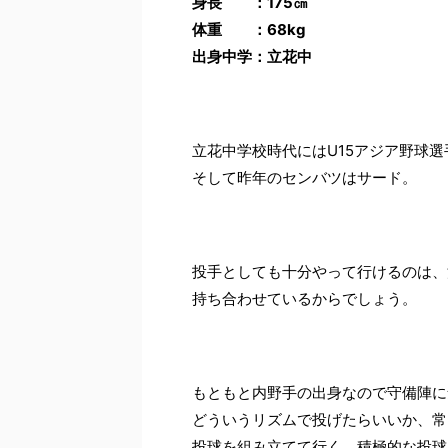
身長 ：175㎝
体重 ：68kg
出身中学：立花中
立花中学校時代にはU15アジア野球
そして昨年のセンバツはサード。
投手としても十分やって行けるのは、
持ち合わせているからでしょう。
もともと内野手の出身なので守備陣に
どういうリズムで投げたらいいか、常
投球を組み立てて行く、積極的な投球