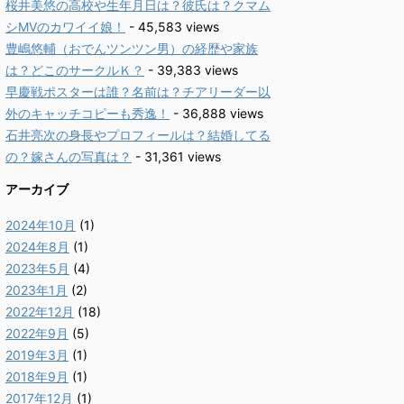
桜井美悠の高校や生年月日は？彼氏は？クマム
シMVのカワイイ娘！
- 45,583 views
豊嶋悠輔（おでんツンツン男）の経歴や家族
は？どこのサークルＫ？
- 39,383 views
早慶戦ポスターは誰？名前は？チアリーダー以
外のキャッチコピーも秀逸！
- 36,888 views
石井亮次の身長やプロフィールは？結婚してる
の？嫁さんの写真は？
- 31,361 views
アーカイブ
2024年10月
(1)
2024年8月
(1)
2023年5月
(4)
2023年1月
(2)
2022年12月
(18)
2022年9月
(5)
2019年3月
(1)
2018年9月
(1)
2017年12月
(1)