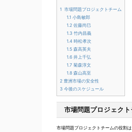
1
市場問題プロジェクトチーム
1.1
小島敏郎
1.2
佐藤尚巳
1.3
竹内昌義
1.4
時松孝次
1.5
森高英夫
1.6
井上千弘
1.7
菊森淳文
1.8
森山高至
2
豊洲市場の安全性
3
今後のスケジュール
市場問題プロジェクト
市場問題プロジェクトチームの役割は