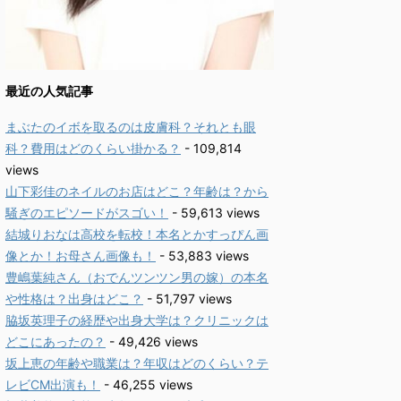
最近の人気記事
まぶたのイボを取るのは皮膚科？それとも眼
科？費用はどのくらい掛かる？
- 109,814
views
山下彩佳のネイルのお店はどこ？年齢は？から
騒ぎのエピソードがスゴい！
- 59,613 views
結城りおなは高校を転校！本名とかすっぴん画
像とか！お母さん画像も！
- 53,883 views
豊嶋葉純さん（おでんツンツン男の嫁）の本名
や性格は？出身はどこ？
- 51,797 views
脇坂英理子の経歴や出身大学は？クリニックは
どこにあったの？
- 49,426 views
坂上恵の年齢や職業は？年収はどのくらい？テ
レビCM出演も！
- 46,255 views