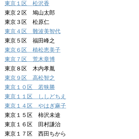
東京１区 松沢香
東京２区 鳩山太郎
東京３区 松原仁
東京４区 難波美智代
東京５区 福田峰之
東京６区 植松恵美子
東京７区 荒木章博
東京８区 木内孝胤
東京９区 高松智之
東京１０区 若狭勝
東京１１区 ししどちえ
東京１４区 やはぎ麻子
東京１５区 柿沢未途
東京１６区 田村謙治
東京１７区 西田ちから