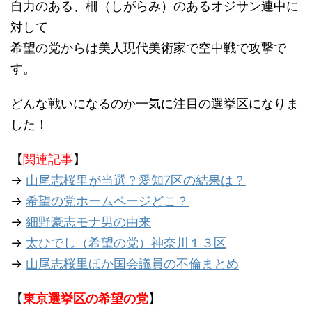
自力のある、柵（しがらみ）のあるオジサン連中に
対して
希望の党からは美人現代美術家で空中戦で攻撃で
す。
どんな戦いになるのか一気に注目の選挙区になりま
した！
【
関連記事
】
→
山尾志桜里が当選？愛知7区の結果は？
→
希望の党ホームページどこ？
→
細野豪志モナ男の由来
→
太ひでし（希望の党）神奈川１３区
→
山尾志桜里ほか国会議員の不倫まとめ
【
東京選挙区の希望の党
】