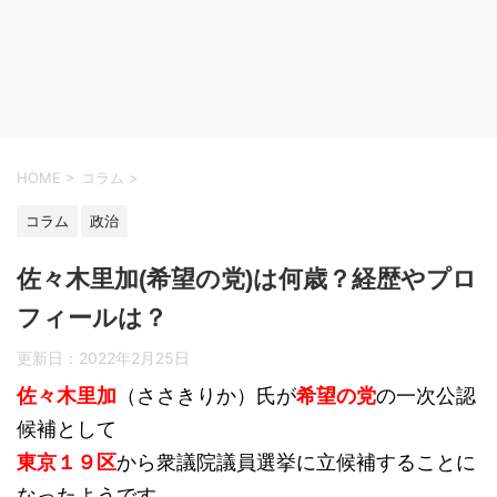
HOME
>
コラム
>
コラム
政治
佐々木里加(希望の党)は何歳？経歴やプロ
フィールは？
更新日：
2022年2月25日
佐々木里加
（ささきりか）氏が
希望の党
の一次公認
候補として
東京１９区
から衆議院議員選挙に立候補することに
なったようです。