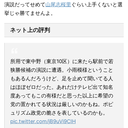
演説だってせめて
山尾志桜里
ぐらい上手くないと選
挙じゃ勝てませんよ。
ネット上の評判
所用で東中野（東京10区）に来たら駅前で若
狭勝候補の演説に遭遇。小雨模様ということ
もあるんだろうけど、足を止めて聞いてる人
はほぼゼロだった。あれだけテレビ出て知名
度あってもこの有様だと思った以上に希望の
党の置かれてる状況は厳しいのかもね。ポピ
ュリズム政党の脆さを表しているのかも。
pic.twitter.com/jB9uVi9CIH