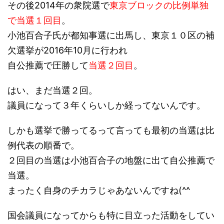
その後2014年の衆院選で
東京ブロックの比例単独
で当選１回目
。
小池百合子氏が都知事選に出馬し、東京１０区の補
欠選挙が2016年10月に行われ
自公推薦で圧勝して
当選２回目
。
はい、まだ当選２回。
議員になって３年くらいしか経ってないんです。
しかも選挙で勝ってるって言っても最初の当選は比
例代表の順番で。
２回目の当選は小池百合子の地盤に出て自公推薦で
当選。
まったく自身のチカラじゃあないんですね(^^ゞ
国会議員になってからも特に目立った活動をしてい