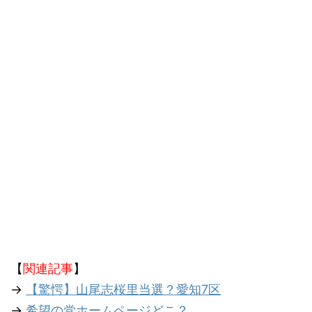
【
関連記事
】
→
【驚愕】山尾志桜里当選？愛知7区
→
希望の党ホームページどこ？