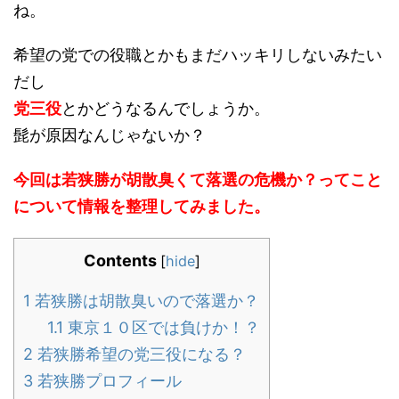
ね。
希望の党での役職とかもまだハッキリしないみたい
だし
党三役
とかどうなるんでしょうか。
髭が原因なんじゃないか？
今回は若狭勝が胡散臭くて落選の危機か？ってこと
について情報を整理してみました。
Contents
[
hide
]
1
若狭勝は胡散臭いので落選か？
1.1
東京１０区では負けか！？
2
若狭勝希望の党三役になる？
3
若狭勝プロフィール