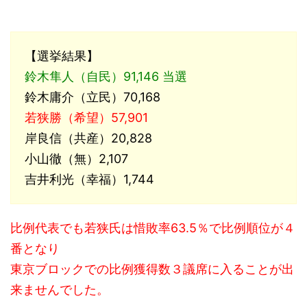
【選挙結果】
鈴木隼人（自民）91,146 当選
鈴木庸介（立民）70,168
若狭勝（希望）57,901
岸良信（共産）20,828
小山徹（無）2,107
吉井利光（幸福）1,744
比例代表でも若狭氏は惜敗率63.5％で比例順位が４
番となり
東京ブロックでの比例獲得数３議席に入ることが出
来ませんでした。