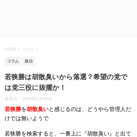
HOME
>
コラム
>
コラム
政治
若狭勝は胡散臭いから落選？希望の党で
は党三役に抜擢か！
更新日：
2019年6月16日
若狭勝
を
胡散臭い
と感じるのは、どうやら管理人だ
けでは無いようで
若狭勝を検索すると、一番上に『胡散臭い』と出て