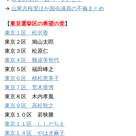
→
山尾志桜里ほか国会議員の不倫まとめ
【
東京選挙区の希望の党
】
東京１区 松沢香
東京２区 鳩山太郎
東京３区 松原仁
東京４区 難波美智代
東京５区 福田峰之
東京６区 植松恵美子
東京７区 荒木章博
東京８区 木内孝胤
東京９区 高松智之
東京１０区 若狭勝
東京１１区 ししどちえ
東京１４区 やはぎ麻子