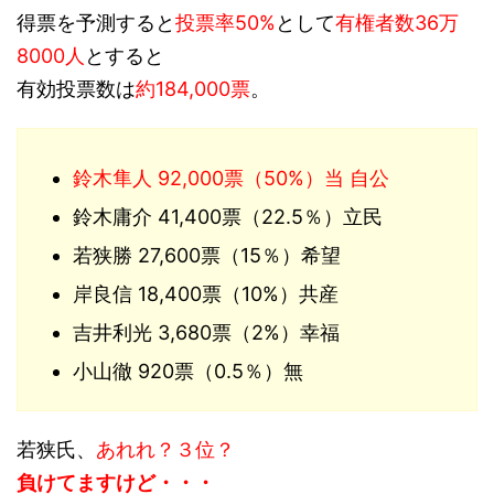
得票を予測すると
投票率50%
として
有権者数36万
8000人
とすると
有効投票数は
約184,000票
。
鈴木隼人 92,000票（50%）当 自公
鈴木庸介 41,400票（22.5％）立民
若狭勝 27,600票（15％）希望
岸良信 18,400票（10%）共産
吉井利光 3,680票（2%）幸福
小山徹 920票（0.5％）無
若狭氏、
あれれ？３位？
負けてますけど・・・