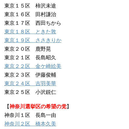
東京１５区 柿沢未途
東京１６区 田村謙治
東京１７区 西田ちから
東京１８区 ときた敦
東京１９区 ささきりか
東京２０区 鹿野晃
東京２１区 長島昭久
東京２２区 金ケ崎絵美
東京２３区 伊藤俊輔
東京２４区 吉羽美華
東京２５区 小沢鋭仁
【
神奈川選挙区の希望の党
】
神奈川１区 長島一由
神奈川２区 橋本久美